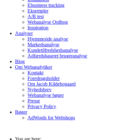
Ebusiness tracking
Eksempler
A/B test
Webanalyse Ordbog
Inspiration
Analyser
Hjemmeside analyse
Markedsanalyse
Kundetilfredshedsanalyse
Adfærdsbaseret brugeranalyse
Blog
Om Webanalytiker
Kontakt
Foredragsholder
Om Jacob Kildebogaard
Nyhedsbrev
Webanalyse bøger
Presse
Privacy Policy
Bøger
AdWords for Webshops
You are here: