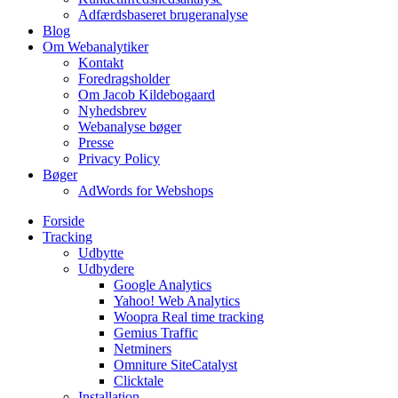
Adfærdsbaseret brugeranalyse
Blog
Om Webanalytiker
Kontakt
Foredragsholder
Om Jacob Kildebogaard
Nyhedsbrev
Webanalyse bøger
Presse
Privacy Policy
Bøger
AdWords for Webshops
Forside
Tracking
Udbytte
Udbydere
Google Analytics
Yahoo! Web Analytics
Woopra Real time tracking
Gemius Traffic
Netminers
Omniture SiteCatalyst
Clicktale
Installation