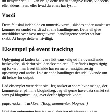
du benytter det. Du kan bruge dette felt til at angive filens, videoens
eller sidens navn, eller hvad du ellers har lyst til.
Værdi
Dette felt skal indeholde en numerisk værdi, således at der samlet set
kommer en samlet værdi ud af alle handlingerne. Dette vil give
overblikket over hvor meget værdi handlingerne samlet set har
skabt. At bruge dette er frivilligt.
Eksempel på event tracking
Opbygning af koden kan være lidt vanskelig ud fra ovenstående
beskrivelse, så derfor skal der eksempler til. Der findes ingen rigtig
og forkert, men hvert tilfælde har en mere hensigtsmæssig
opsætning end andre. I sidste ende handlinger det udelukkende om
dit behov for output.
Lad eksemplet være dette site. Jeg ønsker at spore hvor mange, der
kommenterer på mine blogindlæg. Jeg vil gerne have data samlet set
samt på blogniveau og laver derfor følgende kode:
pageTracker._trackEvent(Blog, kommentar, blognavn)
Med den opbygning kan jeg se al aktivitet på bloggen under