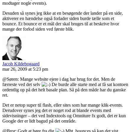
modtager nogle events).
Desuden så synes jeg ikke at en besøgende der lander på en side,
aktiverer en hændelse også forlader siden burde tælle som et
bounce. Et bounce er et mål der skal bruges til at beskrive hvor
mange der forlod siden ved første blik.
Jacob Kildebogaard
mar 26, 2009 at 5:23 pm
@Søren: Mange website ejere i dag har brug for det. Men de
færreste ved det selv
De burde alle starte med at få sat kontoen
ordentlig op på det helt basale plan. Så på den måde har du ganske
ret.
Det er netop super til flash, eller sites som har mange klik-events.
Derudover synes jeg det er noget rod at blande events med
sidevisninger – det ved Indextools og Omniture fx godt, det er kun
Google der er lidt bagud på det område.
@Bror: Godt at høre fra dig
Mht. bounces så kan det vist