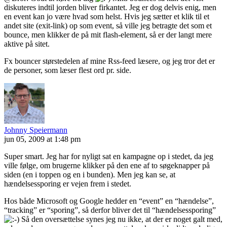
diskuteres indtil jorden bliver firkantet. Jeg er dog delvis enig, men
en event kan jo være hvad som helst. Hvis jeg sætter et klik til et
andet site (exit-link) op som event, så ville jeg betragte det som et
bounce, men klikker de på mit flash-element, så er der langt mere
aktive på sitet.
Fx bouncer størstedelen af mine Rss-feed læsere, og jeg tror det er
de personer, som læser flest ord pr. side.
Johnny Speiermann
jun 05, 2009 at 1:48 pm
Super smart. Jeg har for nyligt sat en kampagne op i stedet, da jeg
ville følge, om brugerne klikker på den ene af to søgeknapper på
siden (en i toppen og en i bunden). Men jeg kan se, at
hændelsessporing er vejen frem i stedet.
Hos både Microsoft og Google hedder en “event” en “hændelse”,
“tracking” er “sporing”, så derfor bliver det til “hændelsessporing”
Så den oversættelse synes jeg nu ikke, at der er noget galt med,