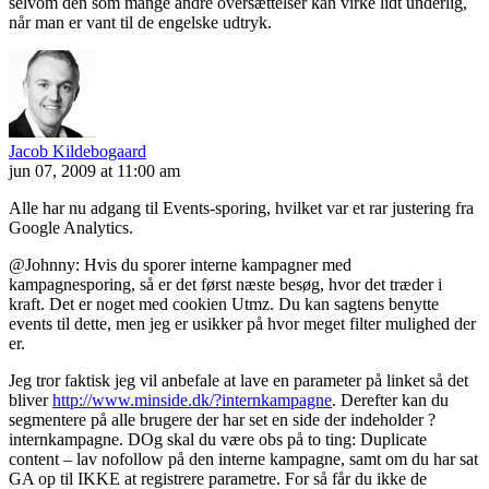
selvom den som mange andre oversættelser kan virke lidt underlig,
når man er vant til de engelske udtryk.
Jacob Kildebogaard
jun 07, 2009 at 11:00 am
Alle har nu adgang til Events-sporing, hvilket var et rar justering fra
Google Analytics.
@Johnny: Hvis du sporer interne kampagner med
kampagnesporing, så er det først næste besøg, hvor det træder i
kraft. Det er noget med cookien Utmz. Du kan sagtens benytte
events til dette, men jeg er usikker på hvor meget filter mulighed der
er.
Jeg tror faktisk jeg vil anbefale at lave en parameter på linket så det
bliver
http://www.minside.dk/?internkampagne
. Derefter kan du
segmentere på alle brugere der har set en side der indeholder ?
internkampagne. DOg skal du være obs på to ting: Duplicate
content – lav nofollow på den interne kampagne, samt om du har sat
GA op til IKKE at registrere parametre. For så får du ikke de