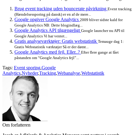
Brug event tracking uden bouncerate påvirkning
Event tracking
(Hændelsessporing på dansk) er en af de mere...
Google opgiver Google Analytics
2009 bliver sidste kald for
Google Analytics NB: Dette blogindlæg...
Google Analytics API tilgængeligt
Google launcher nu API til
Google Analytics Vi har ventet...
Gratis analyseværktøjer: Gratis webstatistik
Temauge dag 1:
Gratis Webstatistik værktøjer Så er der dømt...
Google Analytics med fejl. Eller..?
Efter flere gange at fået
påstanden om “Google Analytics fejl”...
Tags:
Event sporing
,
Google
Analytics
,
Nyheder
,
Tracking
,
Webanalyse
,
Webstatistik
Om forfatteren