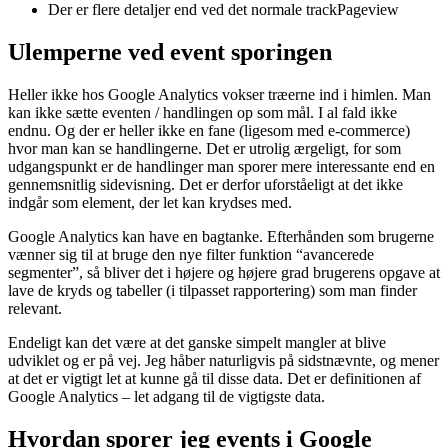
Der er flere detaljer end ved det normale trackPageview
Ulemperne ved event sporingen
Heller ikke hos Google Analytics vokser træerne ind i himlen. Man
kan ikke sætte eventen / handlingen op som mål. I al fald ikke
endnu. Og der er heller ikke en fane (ligesom med e-commerce)
hvor man kan se handlingerne. Det er utrolig ærgeligt, for som
udgangspunkt er de handlinger man sporer mere interessante end en
gennemsnitlig sidevisning. Det er derfor uforståeligt at det ikke
indgår som element, der let kan krydses med.
Google Analytics kan have en bagtanke. Efterhånden som brugerne
vænner sig til at bruge den nye filter funktion “avancerede
segmenter”, så bliver det i højere og højere grad brugerens opgave at
lave de kryds og tabeller (i tilpasset rapportering) som man finder
relevant.
Endeligt kan det være at det ganske simpelt mangler at blive
udviklet og er på vej. Jeg håber naturligvis på sidstnævnte, og mener
at det er vigtigt let at kunne gå til disse data. Det er definitionen af
Google Analytics – let adgang til de vigtigste data.
Hvordan sporer jeg events i Google