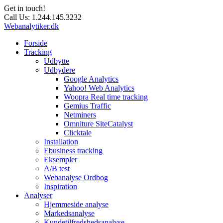
Get in touch!
Call Us:
1.244.145.3232
Webanalytiker.dk
Forside
Tracking
Udbytte
Udbydere
Google Analytics
Yahoo! Web Analytics
Woopra Real time tracking
Gemius Traffic
Netminers
Omniture SiteCatalyst
Clicktale
Installation
Ebusiness tracking
Eksempler
A/B test
Webanalyse Ordbog
Inspiration
Analyser
Hjemmeside analyse
Markedsanalyse
Kundetilfredshedsanalyse