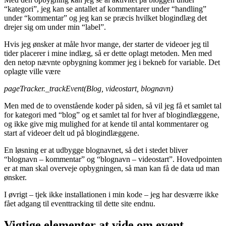
“kategori”, jeg kan se antallet af kommentarer under “handling”
under “kommentar” og jeg kan se præcis hvilket blogindlæg det
drejer sig om under min “label”.
Hvis jeg ønsker at måle hvor mange, der starter de videoer jeg til
tider placerer i mine indlæg, så er dette oplagt metoden. Men med
den netop nævnte opbygning kommer jeg i bekneb for variable. Det
oplagte ville være
pageTracker._trackEvent(Blog, videostart, blognavn)
Men med de to ovenstående koder på siden, så vil jeg få et samlet tal
for kategori med “blog” og et samlet tal for hver af blogindlæggene,
og ikke give mig mulighed for at kende til antal kommentarer og
start af videoer delt ud på blogindlæggene.
En løsning er at udbygge blognavnet, så det i stedet bliver
“blognavn – kommentar” og “blognavn – videostart”. Hovedpointen
er at man skal overveje opbygningen, så man kan få de data ud man
ønsker.
I øvrigt – tjek ikke installationen i min kode – jeg har desværre ikke
fået adgang til eventtracking til dette site endnu.
Vigtige elementer at vide om event