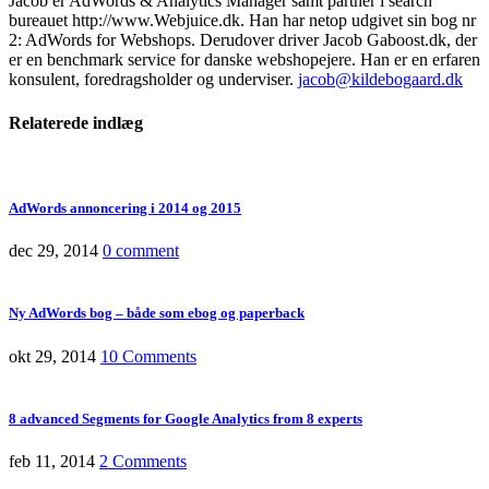
Jacob er AdWords & Analytics Manager samt partner i search
bureauet http://www.Webjuice.dk. Han har netop udgivet sin bog nr
2: AdWords for Webshops. Derudover driver Jacob Gaboost.dk, der
er en benchmark service for danske webshopejere. Han er en erfaren
konsulent, foredragsholder og underviser.
jacob@kildebogaard.dk
Relaterede
indlæg
AdWords annoncering i 2014 og 2015
dec 29, 2014
0 comment
Ny AdWords bog – både som ebog og paperback
okt 29, 2014
10 Comments
8 advanced Segments for Google Analytics from 8 experts
feb 11, 2014
2 Comments