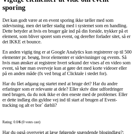
sporing
Det kan godt være at en event sporing ikke tæller med som
sidevisning, men det tæller stadig med i systemet som en handling.
Dette betyder at hvis en bruger går ind på din forside, trykker på et
element, som bliver sporet som event, og derefter forlader sitet, så er
det IKKE et bounce.
En anden vigtig ting er at Google Analytics kun registrerer op til 500
elementer pr. besøg, hvor elementer er sidevisninger og events. Så
hvis man ønsker at registrere hvert sekund der vises af en video som
event, så bør man overveje kun at gøre det med korte videoer eller
på en anden måde (fx ved brug af Clicktale i stedet for).
Har du fået adgang og startet med at bruge det? Har du andre
erfaringer som er relevante at dele? Eller skriv dine udfordringer
med brugen, da du nok ikke er den eneste med de problemer. Eller
er dette indlæg din gyldne vej ind til start af brugen af Event-
tracking og alt er bor´ dæhli?
Rating: 0.0/
6
(0 votes cast)
Har du også overvejet at læse følgende spændende blogindlæg?: