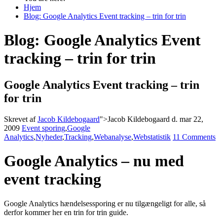
Hjem
Blog: Google Analytics Event tracking – trin for trin
Blog: Google Analytics Event
tracking – trin for trin
Google Analytics Event tracking – trin
for trin
Skrevet af
Jacob Kildebogaard
">Jacob Kildebogaard
d. mar 22,
2009
Event sporing
,
Google
Analytics
,
Nyheder
,
Tracking
,
Webanalyse
,
Webstatistik
11 Comments
Google Analytics – nu med
event tracking
Google Analytics hændelsessporing er nu tilgængeligt for alle, så
derfor kommer her en trin for trin guide.