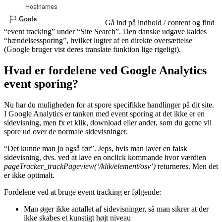
Gå ind på indhold / content og find
“event tracking” under “Site Search”. Den danske udgave kaldes
“hændelsessporing”, hvilket lugter af en direkte oversættelse
(Google bruger vist deres translate funktion lige rigeligt).
Hvad er fordelene ved Google Analytics
event sporing?
Nu har du muligheden for at spore specifikke handlinger på dit site.
I Google Analytics er tanken med event sporing at det ikke er en
sidevisning, men fx et klik, download eller andet, som du gerne vil
spore ud over de normale sidevisninger.
“Det kunne man jo også før”. Jeps, hvis man laver en falsk
sidevisning, dvs. ved at lave en onclick kommande hvor værdien
pageTracker_trackPageview(‘/klik/element/osv’)
returneres. Men det
er ikke optimalt.
Fordelene ved at bruge event tracking er følgende:
Man øger ikke antallet af sidevisninger, så man sikrer at der
ikke skabes et kunstigt højt niveau