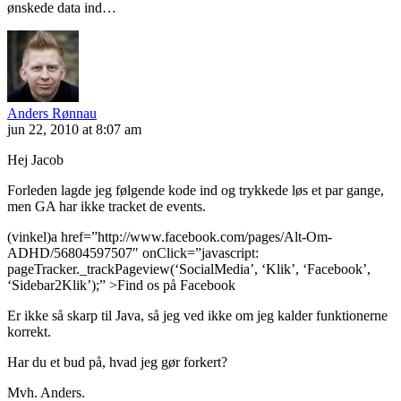
ønskede data ind…
Anders Rønnau
jun 22, 2010 at 8:07 am
Hej Jacob
Forleden lagde jeg følgende kode ind og trykkede løs et par gange,
men GA har ikke tracket de events.
(vinkel)a href=”http://www.facebook.com/pages/Alt-Om-
ADHD/56804597507″ onClick=”javascript:
pageTracker._trackPageview(‘SocialMedia’, ‘Klik’, ‘Facebook’,
‘Sidebar2Klik’);” >Find os på Facebook
Er ikke så skarp til Java, så jeg ved ikke om jeg kalder funktionerne
korrekt.
Har du et bud på, hvad jeg gør forkert?
Mvh. Anders.