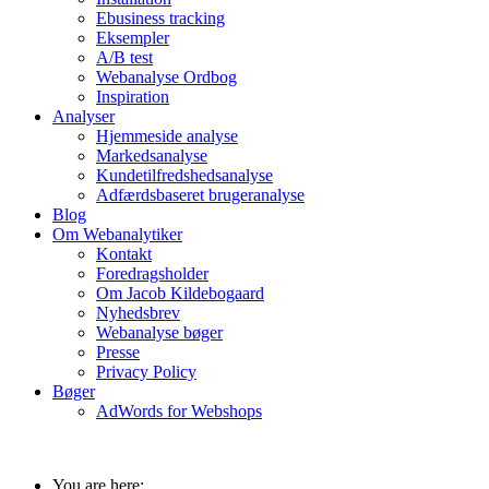
Ebusiness tracking
Eksempler
A/B test
Webanalyse Ordbog
Inspiration
Analyser
Hjemmeside analyse
Markedsanalyse
Kundetilfredshedsanalyse
Adfærdsbaseret brugeranalyse
Blog
Om Webanalytiker
Kontakt
Foredragsholder
Om Jacob Kildebogaard
Nyhedsbrev
Webanalyse bøger
Presse
Privacy Policy
Bøger
AdWords for Webshops
You are here: