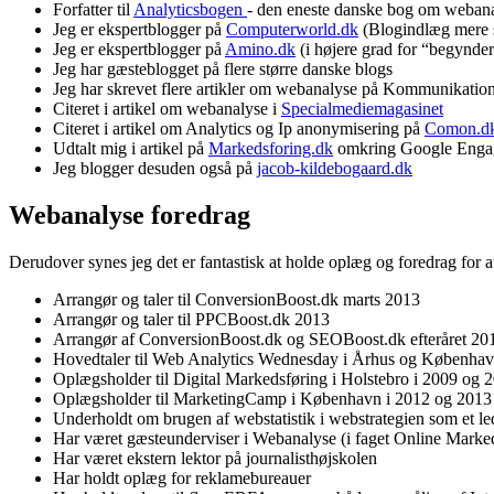
Forfatter til
Analyticsbogen
- den eneste danske bog om weban
Jeg er ekspertblogger på
Computerworld.dk
(Blogindlæg mere st
Jeg er ekspertblogger på
Amino.dk
(i højere grad for “begynder
Jeg har gæsteblogget på flere større danske blogs
Jeg har skrevet flere artikler om webanalyse på Kommunikatio
Citeret i artikel om webanalyse i
Specialmediemagasinet
Citeret i artikel om Analytics og Ip anonymisering på
Comon.d
Udtalt mig i artikel på
Markedsforing.dk
omkring Google Enga
Jeg blogger desuden også på
jacob-kildebogaard.dk
Webanalyse foredrag
Derudover synes jeg det er fantastisk at holde oplæg og foredrag for a
Arrangør og taler til ConversionBoost.dk marts 2013
Arrangør og taler til PPCBoost.dk 2013
Arrangør af ConversionBoost.dk og SEOBoost.dk efteråret 20
Hovedtaler til Web Analytics Wednesday i Århus og Københa
Oplægsholder til Digital Markedsføring i Holstebro i 2009 og 
Oplægsholder til MarketingCamp i København i 2012 og 2013
Underholdt om brugen af webstatistik i webstrategien som et led 
Har været gæsteunderviser i Webanalyse (i faget Online Marked
Har været ekstern lektor på journalisthøjskolen
Har holdt oplæg for reklamebureauer