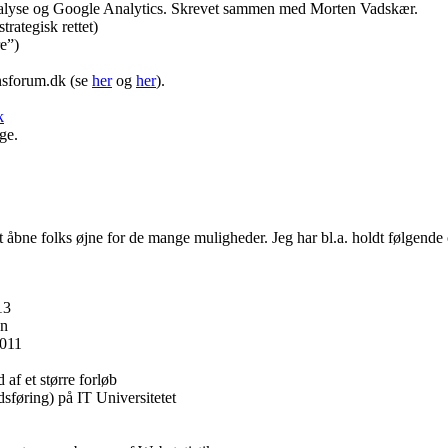
alyse og Google Analytics. Skrevet sammen med Morten Vadskær.
rategisk rettet)
e”)
nsforum.dk (se
her
og
her
).
k
ge.
t åbne folks øjne for de mange muligheder. Jeg har bl.a. holdt følgende
13
vn
2011
af et større forløb
sføring) på IT Universitetet