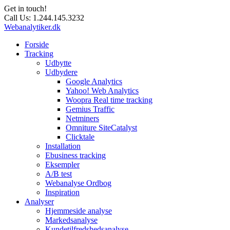
Get in touch!
Call Us:
1.244.145.3232
Webanalytiker.dk
Forside
Tracking
Udbytte
Udbydere
Google Analytics
Yahoo! Web Analytics
Woopra Real time tracking
Gemius Traffic
Netminers
Omniture SiteCatalyst
Clicktale
Installation
Ebusiness tracking
Eksempler
A/B test
Webanalyse Ordbog
Inspiration
Analyser
Hjemmeside analyse
Markedsanalyse
Kundetilfredshedsanalyse