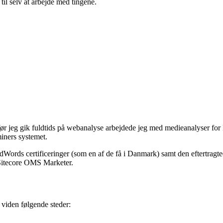
 til selv at arbejde med tingene.
ør jeg gik fuldtids på webanalyse arbejdede jeg med medieanalyser for 
iners systemet.
Words certificeringer (som en af de få i Danmark) samt den eftertragtede
t Sitecore OMS Marketer.
 viden følgende steder: