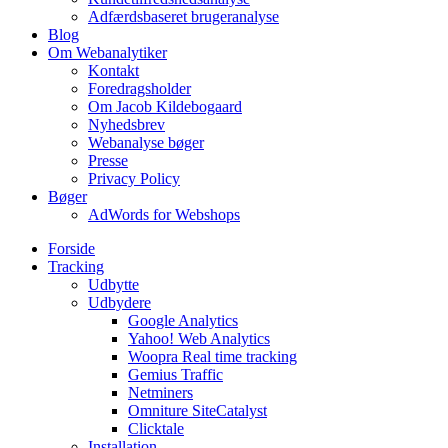
Adfærdsbaseret brugeranalyse
Blog
Om Webanalytiker
Kontakt
Foredragsholder
Om Jacob Kildebogaard
Nyhedsbrev
Webanalyse bøger
Presse
Privacy Policy
Bøger
AdWords for Webshops
Forside
Tracking
Udbytte
Udbydere
Google Analytics
Yahoo! Web Analytics
Woopra Real time tracking
Gemius Traffic
Netminers
Omniture SiteCatalyst
Clicktale
Installation