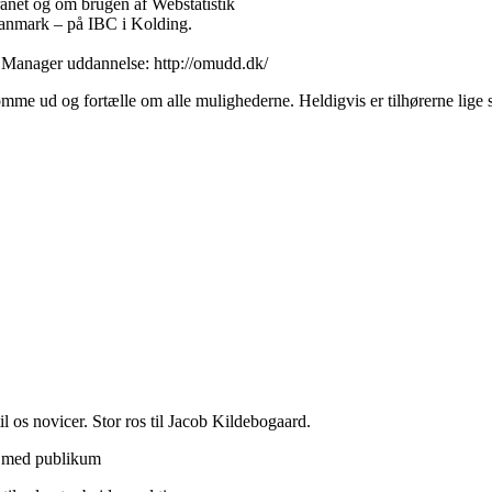
ranet og om brugen af Webstatistik
Danmark – på IBC i Kolding.
g Manager uddannelse: http://omudd.dk/
mme ud og fortælle om alle mulighederne. Heldigvis er tilhørerne lige s
il os novicer. Stor ros til Jacob Kildebogaard.
t med publikum