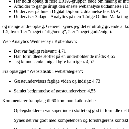
Har holdt oplæg til flere ERFA-grupper, både om måling af Int
Afholder to gange årligt den eneste webanalyse uddannelse i 
Underviser på linien Digital Diplom Uddannelse hos IAA.
Underviser 3 dage i Analytics på den 1-årige Online Marketin
og mange andre oplæg. Generelt synes jeg det er utrolig givende at ko
1-5, hvor 1 er “meget dårlig/uenig”, 5 er “meget godt/enig”):
Web Analytics Wednesday i København:
Det var fagligt relevant: 4,71
Han formidlede stoffet på en underholdende måde: 4,65
Jeg kunne tænke mig at høre ham igen: 4,57
Fra oplægget “Webstatistik i webstrategien”:
Gæsteundervisers faglige viden og indsigt: 4,73
Samlet bedømmelse af gæsteunderviser: 4,55
Kommentarer fra oplæg til 60 kommunikationsfolk:
Oplægsholderen var super inde i stoffet og god til formidle det t
Synes det var godt med kompetencen og foredragerens kontak