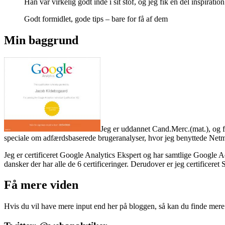
Han var virkelig godt inde i sit stof, og jeg fik en del inspiration
Godt formidlet, gode tips – bare for få af dem
Min baggrund
Jeg er uddannet Cand.Merc.(mat.), og f
speciale om adfærdsbaserede brugeranalyser, hvor jeg benyttede Netm
Jeg er certificeret Google Analytics Ekspert og har samtlige Google Ad
dansker der har alle de 6 certificeringer. Derudover er jeg certificere
Få mere viden
Hvis du vil have mere input end her på bloggen, så kan du finde mere