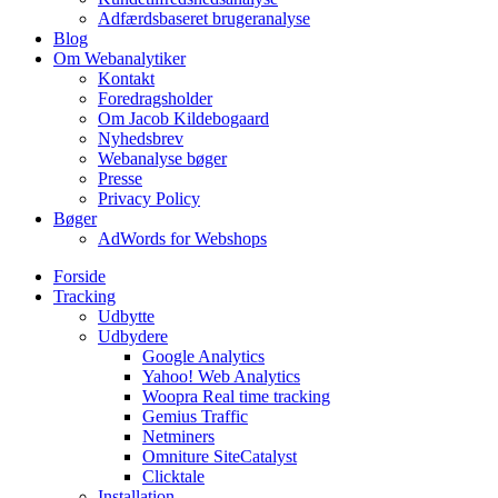
Adfærdsbaseret brugeranalyse
Blog
Om Webanalytiker
Kontakt
Foredragsholder
Om Jacob Kildebogaard
Nyhedsbrev
Webanalyse bøger
Presse
Privacy Policy
Bøger
AdWords for Webshops
Forside
Tracking
Udbytte
Udbydere
Google Analytics
Yahoo! Web Analytics
Woopra Real time tracking
Gemius Traffic
Netminers
Omniture SiteCatalyst
Clicktale
Installation