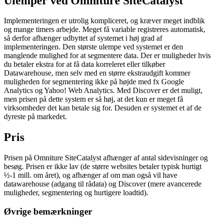
Ulemper ved Omniture SiteCatalyst
Implementeringen er utrolig kompliceret, og kræver meget indblik
og mange timers arbejde. Meget få variable registreres automatisk,
så derfor afhænger udbyttet af systemet i høj grad af
implementeringen. Den største ulempe ved systemet er den
manglende mulighed for at segmentere data. Der er muligheder hvis
du betaler ekstra for at få data korreleret eller tilkøber
Datawarehouse, men selv med en større ekstraudgift kommer
muligheden for segmentering ikke på højde med fx Google
Analytics og Yahoo! Web Analytics. Med Discover er det muligt,
men prisen på dette system er så høj, at det kun er meget få
virksomheder det kan betale sig for. Desuden er systemet et af de
dyreste på markedet.
Pris
Prisen på Omniture SiteCatalyst afhænger af antal sidevisninger og
besøg. Prisen er ikke lav (de større websites betaler typisk hurtigt
½-1 mill. om året), og afhænger af om man også vil have
datawarehouse (adgang til rådata) og Discover (mere avancerede
muligheder, segmentering og hurtigere loadtid).
Øvrige bemærkninger