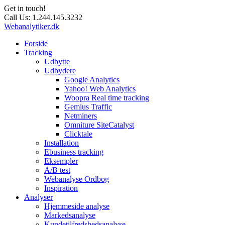
Get in touch!
Call Us:
1.244.145.3232
Webanalytiker.dk
Forside
Tracking
Udbytte
Udbydere
Google Analytics
Yahoo! Web Analytics
Woopra Real time tracking
Gemius Traffic
Netminers
Omniture SiteCatalyst
Clicktale
Installation
Ebusiness tracking
Eksempler
A/B test
Webanalyse Ordbog
Inspiration
Analyser
Hjemmeside analyse
Markedsanalyse
Kundetilfredshedsanalyse