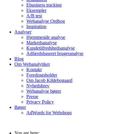
Ebusiness tracking
Eksempler
A/B test
Webanalyse Ordbog
Inspiration
Analyser
Hjemmeside analyse
Markedsanalyse
Kundetilfredshedsanalyse
Adfærdsbaseret brugeranalyse
Blog
Om Webanalytiker
Kontakt
Foredragsholder
Om Jacob Kildebogaard
Nyhedsbrev
Webanalyse bøger
Presse
Privacy Policy
Bøger
AdWords for Webshops
You are here: