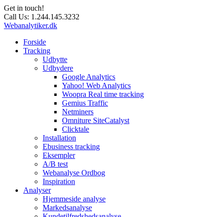
Get in touch!
Call Us:
1.244.145.3232
Webanalytiker.dk
Forside
Tracking
Udbytte
Udbydere
Google Analytics
Yahoo! Web Analytics
Woopra Real time tracking
Gemius Traffic
Netminers
Omniture SiteCatalyst
Clicktale
Installation
Ebusiness tracking
Eksempler
A/B test
Webanalyse Ordbog
Inspiration
Analyser
Hjemmeside analyse
Markedsanalyse
Kundetilfredshedsanalyse