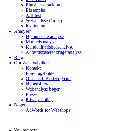
Ebusiness tracking
Eksempler
A/B test
Webanalyse Ordbog
Inspiration
Analyser
Hjemmeside analyse
Markedsanalyse
Kundetilfredshedsanalyse
Adfærdsbaseret brugeranalyse
Blog
Om Webanalytiker
Kontakt
Foredragsholder
Om Jacob Kildebogaard
Nyhedsbrev
Webanalyse bøger
Presse
Privacy Policy
Bøger
AdWords for Webshops
You are here: