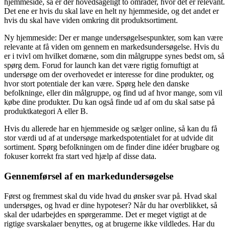
hjemmeside, så er der hovedsageligt to områder, hvor det er relevant.
Det ene er hvis du skal lave en helt ny hjemmeside, og det andet er
hvis du skal have viden omkring dit produktsortiment.
Ny hjemmeside: Der er mange undersøgelsespunkter, som kan være
relevante at få viden om gennem en markedsundersøgelse. Hvis du
er i tvivl om hvilket domæne, som din målgruppe synes bedst om, så
spørg dem. Forud for launch kan det være rigtig fornuftigt at
undersøge om der overhovedet er interesse for dine produkter, og
hvor stort potentiale der kan være. Spørg hele den danske
befolkninge, eller din målgruppe, og find ud af hvor mange, som vil
købe dine produkter. Du kan også finde ud af om du skal satse på
produktkategori A eller B.
Hvis du allerede har en hjemmeside og sælger online, så kan du få
stor værdi ud af at undersøge markedspotentialet for at udvide dit
sortiment. Spørg befolkningen om de finder dine idéer brugbare og
fokuser korrekt fra start ved hjælp af disse data.
Gennemførsel af en markedundersøgelse
Først og fremmest skal du vide hvad du ønsker svar på. Hvad skal
undersøges, og hvad er dine hypoteser? Når du har overblikket, så
skal der udarbejdes en spørgeramme. Det er meget vigtigt at de
rigtige svarskalaer benyttes, og at brugerne ikke vildledes. Har du