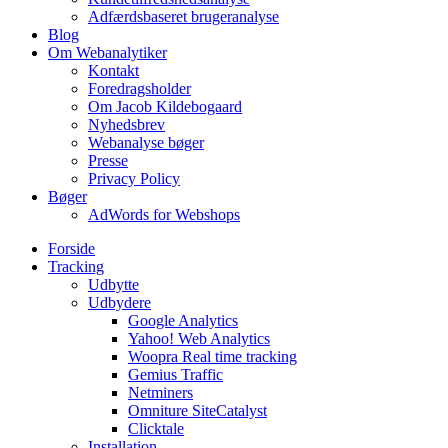
Adfærdsbaseret brugeranalyse
Blog
Om Webanalytiker
Kontakt
Foredragsholder
Om Jacob Kildebogaard
Nyhedsbrev
Webanalyse bøger
Presse
Privacy Policy
Bøger
AdWords for Webshops
Forside
Tracking
Udbytte
Udbydere
Google Analytics
Yahoo! Web Analytics
Woopra Real time tracking
Gemius Traffic
Netminers
Omniture SiteCatalyst
Clicktale
Installation