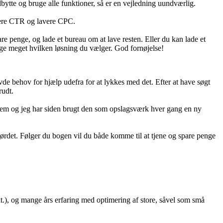
tte og bruge alle funktioner, så er en vejledning uundværlig.
jere CTR og lavere CPC.
e penge, og lade et bureau om at lave resten. Eller du kan lade et
lige meget hvilken løsning du vælger. God fornøjelse!
vde behov for hjælp udefra for at lykkes med det. Efter at have søgt
rudt.
v hjem og jeg har siden brugt den som opslagsværk hver gang en ny
r nørdet. Følger du bogen vil du både komme til at tjene og spare penge
), og mange års erfaring med optimering af store, såvel som små