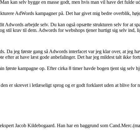
n kan selv bygge en masse godt, men hvis man vil have det fulde udby
trukturere AdWords kampagner på. Det har givet mig bedre overblik, hø
 Adwords arbejde selv. Du kan også opsætte strukturen selv for at spar
 og stil krav til dem. Adwords for webshops tjener hurtigt sig selv ind, 
. Da jeg første gang så Adwords interfacet var jeg klar over, at jeg ha
e efter at have læst gode anbefalinger. Det har jeg mildest talt ikke fort
e min første kampagne op. Efter cirka 8 timer havde bogen tjent sig sel
den er skrevet i letlæseligt sprog og er godt forklaret uden at blive fo
ekspert Jacob Kildebogaard. Han har en baggrund som Cand.Merc.(mat.