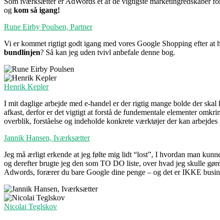
Som iværksætter er AdWords et af de vigtigste marketingredskaber for
og
kom så igang!
Rune Eirby Poulsen, Partner
Vi er kommet rigtigt godt igang med vores Google Shopping efter at
bundlinjen
? Så kan jeg uden tvivl anbefale denne bog.
Henrik Kepler
I mit daglige arbejde med e-handel er der rigtig mange bolde der skal
afkast, derfor er det vigtigt at forstå de fundementale elementer omk
overblik, forståelse og indeholde konkrete værktøjer der kan arbejdes 
Jannik Hansen, Iværksætter
Jeg må ærligt erkende at jeg følte mig lidt “lost”, I hvordan man kun
og derefter brugte jeg den som TO DO liste, over hvad jeg skulle gør
Adwords, forærer du bare Google dine penge – og det er IKKE business!
Nicolai Teglskov