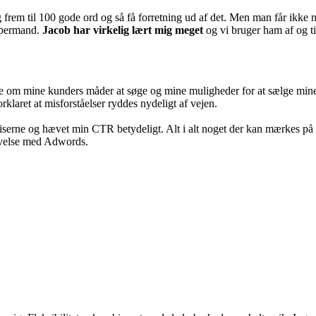
g frem til 100 gode ord og så få forretning ud af det. Men man får ikk
upermand.
Jacob har virkelig lært mig meget
og vi bruger ham af og ti
 om mine kunders måder at søge og mine muligheder for at sælge mine p
laret at misforståelser ryddes nydeligt af vejen.
erne og hævet min CTR betydeligt. Alt i alt noget der kan mærkes på bu
levelse med Adwords.