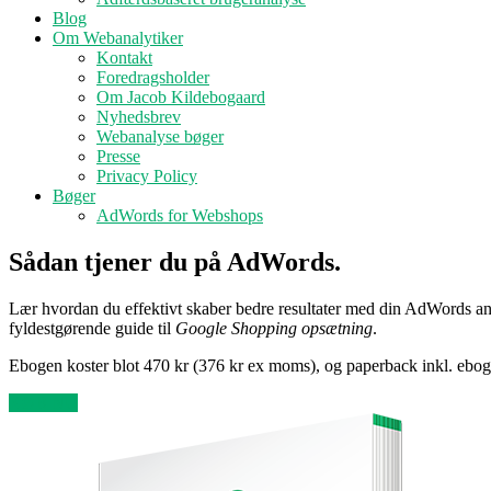
Blog
Om Webanalytiker
Kontakt
Foredragsholder
Om Jacob Kildebogaard
Nyhedsbrev
Webanalyse bøger
Presse
Privacy Policy
Bøger
AdWords for Webshops
Sådan
tjener
du på AdWords.
Lær hvordan du effektivt skaber bedre resultater med din AdWords an
fyldestgørende guide til
Google Shopping opsætning
.
Ebogen koster blot 470 kr (376 kr ex moms), og paperback inkl. ebog
KØB NU