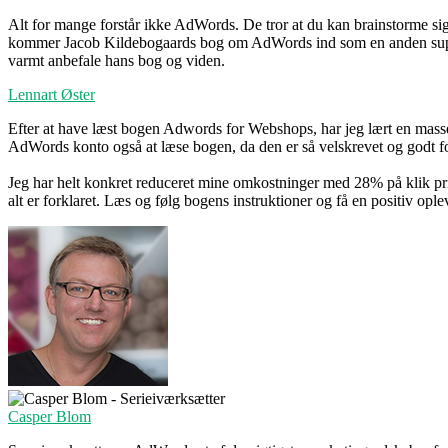
Alt for mange forstår ikke AdWords. De tror at du kan brainstorme si
kommer Jacob Kildebogaards bog om AdWords ind som en anden s
varmt anbefale hans bog og viden.
Lennart Øster
Efter at have læst bogen Adwords for Webshops, har jeg lært en masse
AdWords konto også at læse bogen, da den er så velskrevet og godt fork
Jeg har helt konkret reduceret mine omkostninger med 28% på klik pris
alt er forklaret. Læs og følg bogens instruktioner og få en positiv op
Casper Blom