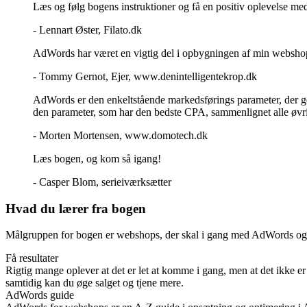
Læs og følg bogens instruktioner og få en positiv oplevelse m
- Lennart Øster, Filato.dk
AdWords har været en vigtig del i opbygningen af min websho
- Tommy Gernot, Ejer, www.denintelligentekrop.dk
AdWords er den enkeltstående markedsførings parameter, der ge
den parameter, som har den bedste CPA, sammenlignet alle øvri
- Morten Mortensen, www.domotech.dk
Læs bogen, og kom så igang!
- Casper Blom, serieiværksætter
Hvad du
lærer
fra bogen
Målgruppen for bogen er webshops, der skal i gang med AdWords og all
Få resultater
Rigtig mange oplever at det er let at komme i gang, men at det ikke er 
samtidig kan du øge salget og tjene mere.
AdWords guide