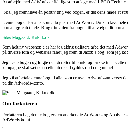
At arbejde med AdWords er lidt ligesom at lege med LEGO Technic. Ma
Skal jeg fremhæve én positiv ting ved bogen, er det dens måde at s
Denne bog er for alle, som arbejder med AdWords. Du kan lave hele dit
bureau gøre det hele. Brug din viden fra bogen til at vælge dit bureau
Silas Majgaard, Kukuk.dk
Som helt ny webshop ejer har jeg aldrig tidligere arbejdet med Adwords
på diverse fora og websites fandt jeg frem til Jacob’s bog, som jeg købt
Jeg læste bogen og fulgte den derefter til punkt og prikke til at sætt
kampagne skal sættes op eller der skal ryddes op i en gammel.
Jeg vil anbefale denne bog til alle, som er nye i Adwords-universet da 
på din Adwords-konto.
Om
forfatteren
Forfatteren bag denne bog er den anerkendte AdWords- og Analytics-
AdWords konti.