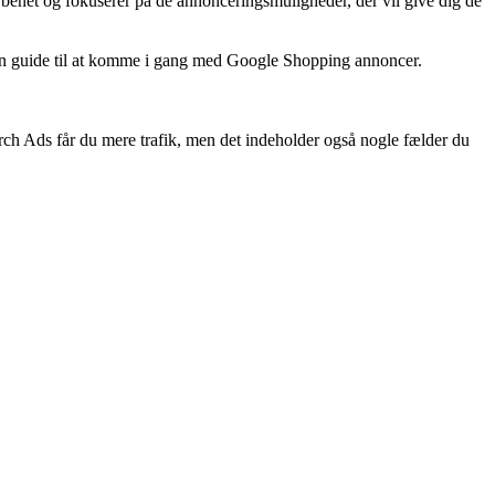
enet og fokuserer på de annonceringsmuligheder, der vil give dig de
in guide til at komme i gang med Google Shopping annoncer.
rch Ads får du mere trafik, men det indeholder også nogle fælder du