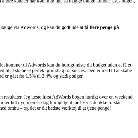
n andre kanaler har købt mig lige så mange billige kunder. Læs bogen,
 sælge via Adwords, og kan du godt lide at
få flere penge på
det kommer til Adwords kan du hurtigt miste dit budget uden at få et
til at skabe et perfekt grundlag for succes. Den er med til at skabe
 er gået fra 1,5% til 3,4% og stadig stiger.
en resultater. Jeg læste først AdWords bogen hurtigt over en weekend,
r lidt dyr, men er dog hurtigt tjent ind! Hvis du ikke forstår
d omhu – og det er dit bedste værktøj til at tjene penge!