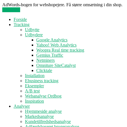
AdWords-bogen for webshopejere. Få større omsætning i din shop.
KØB NU
Forside
Tracking
Udbytte
Udbydere
Google Analytics
Yahoo! Web Analytics
Woopra Real time tracking
Gemius Traffic
Netminers
Omniture SiteCatalyst
Clicktale
Installation
Ebusiness tracking
Eksempler
A/B test
Webanalyse Ordbog
Inspiration
Analyser
Hjemmeside analyse
Markedsanalyse
Kundetilfredshedsanalyse
Adfærdsbaseret brugeranalyse