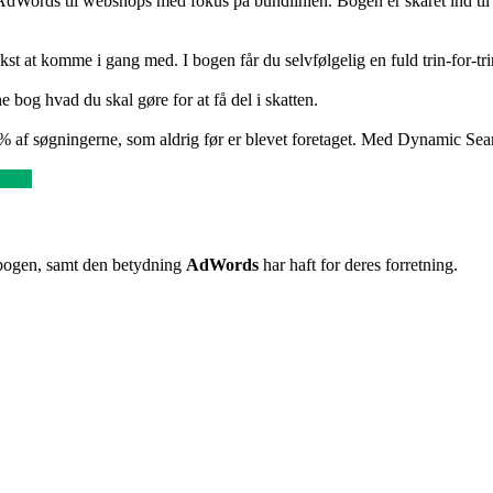
Words til webshops med fokus på bundlinien. Bogen er skåret ind til b
at komme i gang med. I bogen får du selvfølgelig en fuld trin-for-tr
 bog hvad du skal gøre for at få del i skatten.
0% af søgningerne, som aldrig før er blevet foretaget. Med Dynamic Sea
 NU
 bogen, samt den betydning
AdWords
har haft for deres forretning.