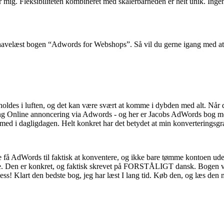
 mig. Fleksibiliteten kombineret med skalerbarheden er helt unik. Inge
 havelæst bogen “Adwords for Webshops”. Så vil du gerne igang med at
 holdes i luften, og det kan være svært at komme i dybden med alt. Når 
ring Online annoncering via Adwords - og her er Jacobs AdWords bog med 
med i dagligdagen. Helt konkret har det betydet at min konverteringsgrad
ne få AdWords til faktisk at konventere, og ikke bare tømme kontoen ud
e. Den er konkret, og faktisk skrevet på FORSTÅLIGT dansk. Bogen virke
 Klart den bedste bog, jeg har læst I lang tid. Køb den, og læs den me