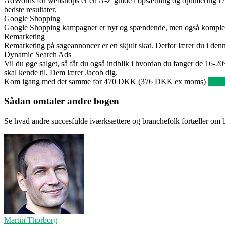
AdWords for webshops er en A-Z guide i opsætning og optimering i Ad
bedste resultater.
Google Shopping
Google Shopping kampagner er nyt og spændende, men også komplekst 
Remarketing
Remarketing på søgeannoncer er en skjult skat. Derfor lærer du i denne
Dynamic Search Ads
Vil du øge salget, så får du også indblik i hvordan du fanger de 16-2
skal kende til. Dem lærer Jacob dig.
Kom igang med det samme for 470 DKK (376 DKK ex moms)
KØB
Sådan
omtaler
andre bogen
Se hvad andre succesfulde iværksættere og branchefolk fortæller om
Martin Thorborg