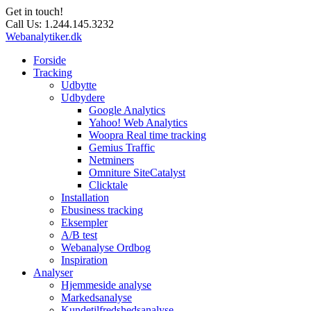
Get in touch!
Call Us:
1.244.145.3232
Webanalytiker.dk
Forside
Tracking
Udbytte
Udbydere
Google Analytics
Yahoo! Web Analytics
Woopra Real time tracking
Gemius Traffic
Netminers
Omniture SiteCatalyst
Clicktale
Installation
Ebusiness tracking
Eksempler
A/B test
Webanalyse Ordbog
Inspiration
Analyser
Hjemmeside analyse
Markedsanalyse
Kundetilfredshedsanalyse