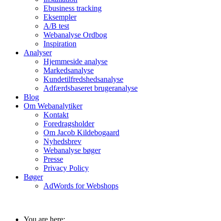
Ebusiness tracking
Eksempler
A/B test
Webanalyse Ordbog
Inspiration
Analyser
Hjemmeside analyse
Markedsanalyse
Kundetilfredshedsanalyse
Adfærdsbaseret brugeranalyse
Blog
Om Webanalytiker
Kontakt
Foredragsholder
Om Jacob Kildebogaard
Nyhedsbrev
Webanalyse bøger
Presse
Privacy Policy
Bøger
AdWords for Webshops
You are here: