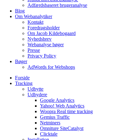
Adfærdsbaseret brugeranalyse
Blog
Om Webanalytiker
Kontakt
Foredragsholder
Om Jacob Kildebogaard
Nyhedsbrev
Webanalyse bøger
Presse
Privacy Policy
Bøger
AdWords for Webshops
Forside
Tracking
Udbytte
Udbydere
Google Analytics
Yahoo! Web Analytics
Woopra Real time tracking
Gemius Traffic
Netminers
Omniture SiteCatalyst
Clicktale
Installation