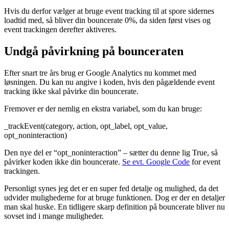
Hvis du derfor vælger at bruge event tracking til at spore sidernes
loadtid med, så bliver din bouncerate 0%, da siden først vises og
event trackingen derefter aktiveres.
Undgå påvirkning på bounceraten
Efter snart tre års brug er Google Analytics nu kommet med
løsningen. Du kan nu angive i koden, hvis den pågældende event
tracking ikke skal påvirke din bouncerate.
Fremover er der nemlig en ekstra variabel, som du kan bruge:
_trackEvent(category, action, opt_label, opt_value,
opt_noninteraction)
Den nye del er “opt_noninteraction” – sætter du denne lig True, så
påvirker koden ikke din bouncerate.
Se evt. Google Code
for event
trackingen.
Personligt synes jeg det er en super fed detalje og mulighed, da det
udvider mulighederne for at bruge funktionen. Dog er der en detaljer
man skal huske. En tidligere skarp definition på bouncerate bliver nu
sovset ind i mange muligheder.