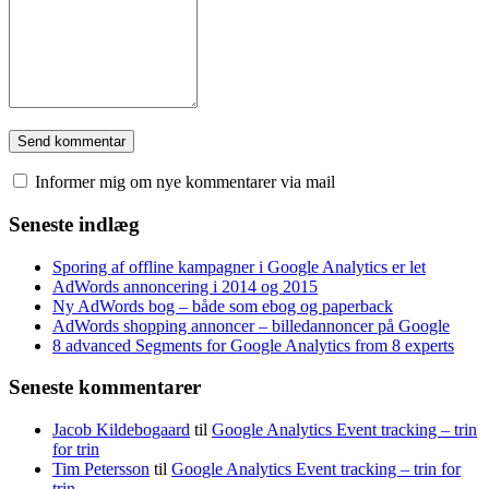
Informer mig om nye kommentarer via mail
Seneste indlæg
Sporing af offline kampagner i Google Analytics er let
AdWords annoncering i 2014 og 2015
Ny AdWords bog – både som ebog og paperback
AdWords shopping annoncer – billedannoncer på Google
8 advanced Segments for Google Analytics from 8 experts
Seneste kommentarer
Jacob Kildebogaard
til
Google Analytics Event tracking – trin
for trin
Tim Petersson
til
Google Analytics Event tracking – trin for
trin