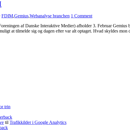
M
9
FDIM
,
Gemius
,
Webanalyse branchen
1 Comment
oreningen af Danske Interaktive Medier) afholder 3. Februar Gemius br
muligt at tilmelde sig og dagen efter var alt optaget. Hvad skyldes mon
r trin
erback
ve
til
Trafikkilder i Google Analytics
back