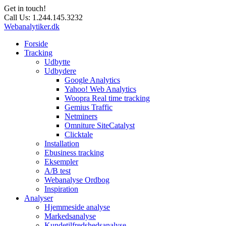
Get in touch!
Call Us:
1.244.145.3232
Webanalytiker.dk
Forside
Tracking
Udbytte
Udbydere
Google Analytics
Yahoo! Web Analytics
Woopra Real time tracking
Gemius Traffic
Netminers
Omniture SiteCatalyst
Clicktale
Installation
Ebusiness tracking
Eksempler
A/B test
Webanalyse Ordbog
Inspiration
Analyser
Hjemmeside analyse
Markedsanalyse
Kundetilfredshedsanalyse