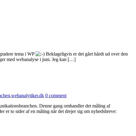
opgradere tema i WP
Beklageligvis er det gået hårdt ud over den
uger med webanalyse i juni. Jeg kan […]
nchen
,
webanalytiker.dk
0 comment
munikationsbranchen. Denne gang omhandler det måling af
 er to sider af en måling når det drejer sig om nyhedsbreve: