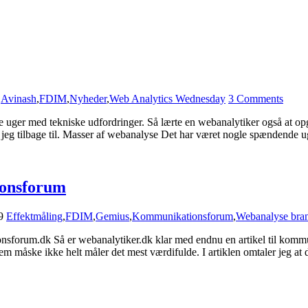
Avinash
,
FDIM
,
Nyheder
,
Web Analytics Wednesday
3 Comments
le uger med tekniske udfordringer. Så lærte en webanalytiker også at 
 jeg tilbage til. Masser af webanalyse Det har været nogle spændende 
ionsforum
9
Effektmåling
,
FDIM
,
Gemius
,
Kommunikationsforum
,
Webanalyse bra
nsforum.dk Så er webanalytiker.dk klar med endnu en artikel til kom
ske ikke helt måler det mest værdifulde. I artiklen omtaler jeg at der