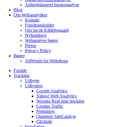
Adfærdsbaseret brugeranalyse
Blog
Om Webanalytiker
Kontakt
Foredragsholder
Om Jacob Kildebogaard
Nyhedsbrev
Webanalyse bøger
Presse
Privacy Policy
Bøger
AdWords for Webshops
Forside
Tracking
Udbytte
Udbydere
Google Analytics
Yahoo! Web Analytics
Woopra Real time tracking
Gemius Traffic
Netminers
Omniture SiteCatalyst
Clicktale
Installation