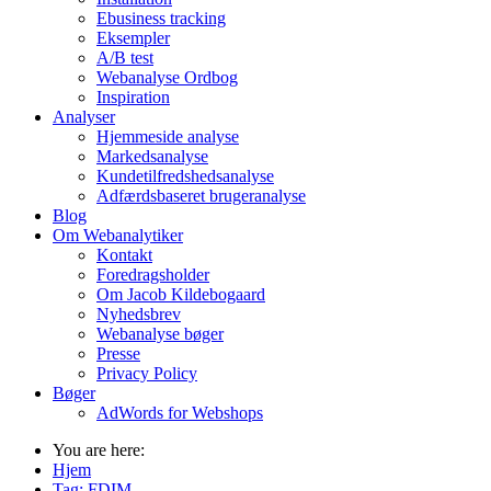
Ebusiness tracking
Eksempler
A/B test
Webanalyse Ordbog
Inspiration
Analyser
Hjemmeside analyse
Markedsanalyse
Kundetilfredshedsanalyse
Adfærdsbaseret brugeranalyse
Blog
Om Webanalytiker
Kontakt
Foredragsholder
Om Jacob Kildebogaard
Nyhedsbrev
Webanalyse bøger
Presse
Privacy Policy
Bøger
AdWords for Webshops
You are here:
Hjem
Tag:
FDIM