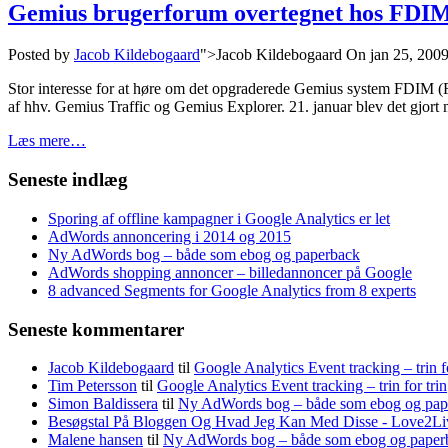
Gemius brugerforum overtegnet hos FDI
Posted by
Jacob Kildebogaard
">Jacob Kildebogaard
On jan 25, 200
Stor interesse for at høre om det opgraderede Gemius system FDIM (F
af hhv. Gemius Traffic og Gemius Explorer. 21. januar blev det gjort 
Læs mere…
Seneste indlæg
Sporing af offline kampagner i Google Analytics er let
AdWords annoncering i 2014 og 2015
Ny AdWords bog – både som ebog og paperback
AdWords shopping annoncer – billedannoncer på Google
8 advanced Segments for Google Analytics from 8 experts
Seneste kommentarer
Jacob Kildebogaard
til
Google Analytics Event tracking – trin fo
Tim Petersson
til
Google Analytics Event tracking – trin for trin
Simon Baldissera
til
Ny AdWords bog – både som ebog og pap
Besøgstal På Bloggen Og Hvad Jeg Kan Med Disse - Love2Li
Malene hansen
til
Ny AdWords bog – både som ebog og paper