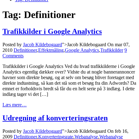
Tag:
Definitioner
Trafikkilder i Google Analytics
Posted by
Jacob Kildebogaard
">Jacob Kildebogaard
On mar 07,
2010
Definitioner
,
Effektmåling
,
Google Analytics
,
Trafikkilder
9
Comments
Trafikkilder i Google Analytics Ved du hvad trafikkilderne i Google
Analytics egentlig dækker over? Vidste du at nogle bannerannoncer
havner som direkte besøg, og at selv om besøg bliver foretaget med
direkte indtastning, så kan det stå som et besøg fra din Adwords? Da
emnet er forholdsvis bredt så får du en helt serie på 3 indlæg. I dette
indlæg tager vi det […]
Læs mere…
Udregning af konverteringsraten
Posted by
Jacob Kildebogaard
">Jacob Kildebogaard
On feb 16,
2009
Definitioner
,
Konverteringsrate
,
Webanalyse
,
Webanalyse