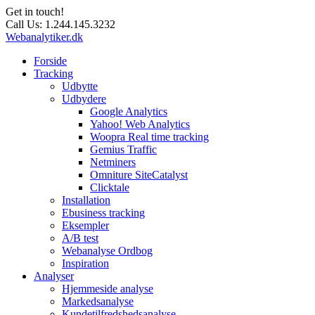
Get in touch!
Call Us:
1.244.145.3232
Webanalytiker.dk
Forside
Tracking
Udbytte
Udbydere
Google Analytics
Yahoo! Web Analytics
Woopra Real time tracking
Gemius Traffic
Netminers
Omniture SiteCatalyst
Clicktale
Installation
Ebusiness tracking
Eksempler
A/B test
Webanalyse Ordbog
Inspiration
Analyser
Hjemmeside analyse
Markedsanalyse
Kundetilfredshedsanalyse