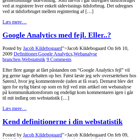
gennemsnitlige sidevisning. Som nævnt i går udregnes tidsforbruget
ved at registrere hver enkelt sidevisnings tidsforbrug. Det udregnes
ved at tidsforbruget mellem registrering af […]
Læs mere…
Google Analytics med fejl. Eller..?
Posted by
Jacob Kildebogaard
">Jacob Kildebogaard
On feb 10,
2009
Definitioner
,
Google Analytics
,
Webanalyse
branchen
,
Webstatistik
9 Comments
Efter flere gange at fået påstanden om “Google Analytics fejl” vil
jeg gerne tage debatten op her. Først læste jeg selv oversættelsen hos
SørenJ, hvor jeg kommenterede (uden at få svar). Dernæst blev det
igen for nylig blæst op som en fejl ved min artikel om webanalyse
på kommunikationsforum og endeligt kom kommentaren igen i går
til mit indlæg om webstatistik […]
Læs mere…
Kend definitionerne i din webstatistik
Posted by
Jacob Kildebogaard
">Jacob Kildebogaard
On feb 09,