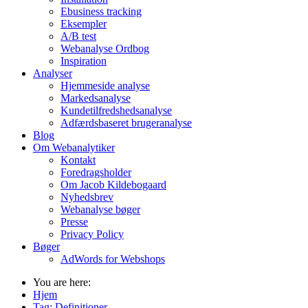
Ebusiness tracking
Eksempler
A/B test
Webanalyse Ordbog
Inspiration
Analyser
Hjemmeside analyse
Markedsanalyse
Kundetilfredshedsanalyse
Adfærdsbaseret brugeranalyse
Blog
Om Webanalytiker
Kontakt
Foredragsholder
Om Jacob Kildebogaard
Nyhedsbrev
Webanalyse bøger
Presse
Privacy Policy
Bøger
AdWords for Webshops
You are here:
Hjem
Tag:
Definitioner