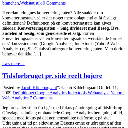
branchen
,
Webstatistik
9 Comments
Hvordan udregnes konverteringsraten? Alle snakker om
konverteringsrater, så er der noget mere oplagt end at få fastlagt
definitionen? Definitionen på en konverteringsrate kan gives
således:
Konverteringsraten = Salg divideret med Besøg. Dvs.
andelen af besøg, som genererede et salg.
For en
konverteringsrate er vel en konverteringsrate? Ovenstående formel
er sådan systemerne (Google Analytics, Indextools (Yahoo! Web
Analytics) og SiteCatalyst) udregner konverteringsraten. Men derfor
behøver det ikke […]
Læs mere…
Tidsforbruget pr. side reelt højere
Posted by
Jacob Kildebogaard
">Jacob Kildebogaard
On feb 11,
2009
Definitioner
,
Google Analytics
,
Indextools
,
Webanalyse
,
Yahoo!
Web Analytics
7 Comments
Jeg fortsætter stilen fra i går med fokus på udregning af tidsforbrug.
Gårsdagens indlæg omhandlede Google Analytics beregning af tid,
specielt med fokus på det gennemsnitlige tidsforbrug på sitet.
Udregning af tid pr. sidevisning Dagens emne er udregning af den