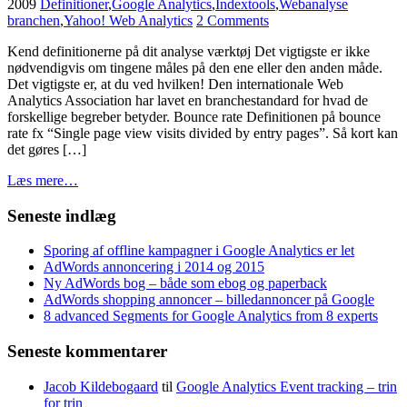
2009
Definitioner
,
Google Analytics
,
Indextools
,
Webanalyse
branchen
,
Yahoo! Web Analytics
2 Comments
Kend definitionerne på dit analyse værktøj Det vigtigste er ikke
nødvendigvis om tingene måles på den ene eller den anden måde.
Det vigtigste er, at du ved hvilken! Den internationale Web
Analytics Association har lavet en branchestandard for hvad de
forskellige begreber betyder. Bounce rate Definitionen på bounce
rate fx “Single page view visits divided by entry pages”. Så kort kan
det gøres […]
Læs mere…
Seneste indlæg
Sporing af offline kampagner i Google Analytics er let
AdWords annoncering i 2014 og 2015
Ny AdWords bog – både som ebog og paperback
AdWords shopping annoncer – billedannoncer på Google
8 advanced Segments for Google Analytics from 8 experts
Seneste kommentarer
Jacob Kildebogaard
til
Google Analytics Event tracking – trin
for trin