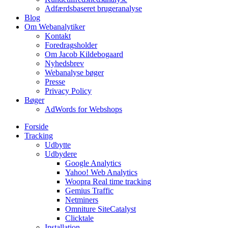
Adfærdsbaseret brugeranalyse
Blog
Om Webanalytiker
Kontakt
Foredragsholder
Om Jacob Kildebogaard
Nyhedsbrev
Webanalyse bøger
Presse
Privacy Policy
Bøger
AdWords for Webshops
Forside
Tracking
Udbytte
Udbydere
Google Analytics
Yahoo! Web Analytics
Woopra Real time tracking
Gemius Traffic
Netminers
Omniture SiteCatalyst
Clicktale
Installation