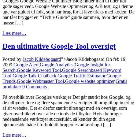
Googles Google Website Optimizer Blog finder man til tider lidt
gode sager vedr. Google Website Optimezer og A/B test, og i denne
uge var guldet til folk, som har brug for at lave tricks med koden. De
har fået brygget en “Techie Guide” guide sammen, hvor der er en
masse […]
Læs mere…
Den ultimative Google Tool oversigt
Posted by
Jacob Kildebogaard
">Jacob Kildebogaard
On feb 19,
2009
Google Alert
,
Google Analytics
,
Google Insight for
Search
,
Google Keyword Tool
,
Google Searchbased Keyword
Tool
,
Google Talk Chatback
,
Google Traffic Estimator
,
Google
Trends
,
Google Webmaster Tool
,
Google website optimizer
,
Gratis
produkter
9 Comments
Få overblik over Googles værktøjer Det går stærkt hos Google, og
de udbyder flere og flere spændende værktøjer til brug til optimering
af sit website. Det er derfor stærkt tiltrængt med en oversigt, som
giver overblikket over alle de tools de tilbyder. Hvis du bruger
nedenstående værktøjer succesfuldt, så kender du din egen
hjemmeside både i forhold til brugernes adfærd og i […]
Læs mere…