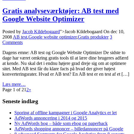
Gratis analyseværktøjer: AB test med
Google Website Optimizer
Posted by
Jacob Kildebogaard
">Jacob Kildebogaard
On dec 10,
2008
AB test
,
Google website optimizer
,
Gratis produkter
3
Comments
Dagens emne: AB test og Google Website Optimizer De sidste to
dage har været omkring gratis tools til at lære dine brugeres adfærd
at kende. Nu skal det i endnu højere grad dreje sig om at optimere
sitet. Med AB test får du klare facts på hvad der giver højest
konverteringsrater. Hvad er AB test? En AB test er en test af et […]
Læs mere…
Page 1 of 2
1
2
»
Seneste indlæg
Sporing af offline kampagner i Google Analytics er let
AdWords annoncering i 2014 og 2015
Ny AdWords bog – både som ebog og paperback
AdWords shopping annoncer – billedannoncer på Google