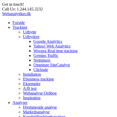
Get in touch!
Call Us:
1.244.145.3232
Webanalytiker.dk
Forside
Tracking
Udbytte
Udbydere
Google Analytics
Yahoo! Web Analytics
Woopra Real time tracking
Gemius Traffic
Netminers
Omniture SiteCatalyst
Clicktale
Installation
Ebusiness tracking
Eksempler
A/B test
Webanalyse Ordbog
Inspiration
Analyser
Hjemmeside analyse
Markedsanalyse
Kundetilfredshedsanalyse