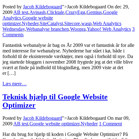
Posted by
Jacob Kildebogaard
">Jacob Kildebogaard
On dec 29,
2009
AB test
,
Avinash
,
Clicktale
,
CrazyEgg
,
Gemius
,
Google
Analytics
,
Google website
optimizer
,
Nyheder
,
SiteCatalyst
,
Sitecore
,
wasp
,
Web Analytics
Wednesday
,
Webanalyse branchen
,
Woopra
,
Yahoo! Web Analytics
3
Comments
Fantastisk webanalyse år bag os År 2009 var et fantastisk år for alle
med interesse for webanalyse. Nyhederne har stået i kø, både i
forhold til de eksisterende værktøjer, men også i forhold til nye. Da
jeg startede bloggen i november 2008 frygtede jeg at det ville blive
svært at finde på indhold til blogindlæg, men 2009 viste at det
er […]
Læs mere…
Teknisk hjælp til Google Website
Optimizer
Posted by
Jacob Kildebogaard
">Jacob Kildebogaard
On mar 09,
2009
AB test
,
Google website optimizer
,
Nyheder
1 Comment
Har du brug for hjælp til koden i Google Website Optimizer? På