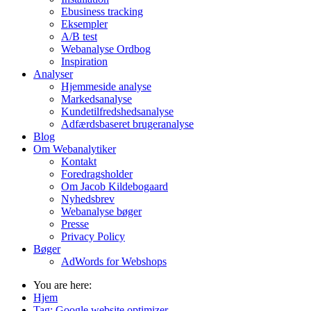
Ebusiness tracking
Eksempler
A/B test
Webanalyse Ordbog
Inspiration
Analyser
Hjemmeside analyse
Markedsanalyse
Kundetilfredshedsanalyse
Adfærdsbaseret brugeranalyse
Blog
Om Webanalytiker
Kontakt
Foredragsholder
Om Jacob Kildebogaard
Nyhedsbrev
Webanalyse bøger
Presse
Privacy Policy
Bøger
AdWords for Webshops
You are here:
Hjem
Tag:
Google website optimizer