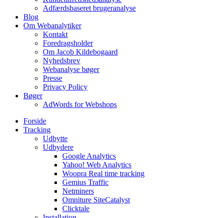
Adfærdsbaseret brugeranalyse
Blog
Om Webanalytiker
Kontakt
Foredragsholder
Om Jacob Kildebogaard
Nyhedsbrev
Webanalyse bøger
Presse
Privacy Policy
Bøger
AdWords for Webshops
Forside
Tracking
Udbytte
Udbydere
Google Analytics
Yahoo! Web Analytics
Woopra Real time tracking
Gemius Traffic
Netminers
Omniture SiteCatalyst
Clicktale
Installation