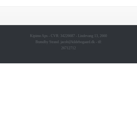
Kipimo Aps - CVR: 34226687 - Lindevang 13, 2660
Brøndby Strand. jacob@kildebogaard.dk - tlf:
26712712