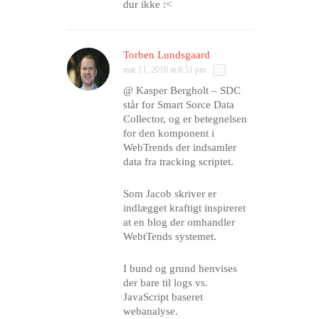
dur ikke :<
Torben Lundsgaard
mar 11, 2010 at 8:51 pm
@ Kasper Bergholt – SDC
står for Smart Sorce Data
Collector, og er betegnelsen
for den komponent i
WebTrends der indsamler
data fra tracking scriptet.
Som Jacob skriver er
indlægget kraftigt inspireret
at en blog der omhandler
WebtTends systemet.
I bund og grund henvises
der bare til logs vs.
JavaScript baseret
webanalyse.