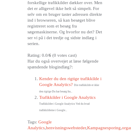
forskellige trafikkilder dækker over. Men
det er alligevel ikke helt så simpelt. For
selv om en bruger taster adressen direkte
ind i browseren, så kan besøget blive
registreret som et besøg fra
søgemaskinerne. Og hvorfor nu det? Det
ser vi på i det tredje og sidste indlæg i
serien.
Rating: 0.0/
6
(0 votes cast)
Har du også overvejet at læse følgende
spændende blogindlæg?:
Kender du den rigtige trafikkilde i
Google Analytics?
Din trafikkilde er ikke
den rigtige Du har besøg fra...
Trafikkilder i Google Analytics
Trafikkilder i Google Analytics Ved du hvad
trafikkilderne i Google...
Tags:
Google
Analytics
,
henvisningswebsteder
,
Kampagnesporing
,
orga