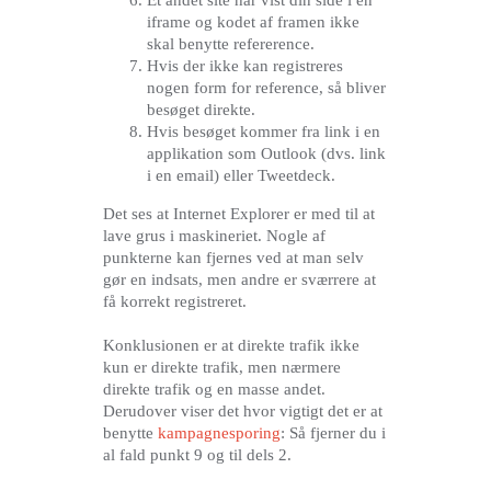
Et andet site har vist din side i en
iframe og kodet af framen ikke
skal benytte refererence.
Hvis der ikke kan registreres
nogen form for reference, så bliver
besøget direkte.
Hvis besøget kommer fra link i en
applikation som Outlook (dvs. link
i en email) eller Tweetdeck.
Det ses at Internet Explorer er med til at
lave grus i maskineriet. Nogle af
punkterne kan fjernes ved at man selv
gør en indsats, men andre er sværrere at
få korrekt registreret.
Konklusionen er at direkte trafik ikke
kun er direkte trafik, men nærmere
direkte trafik og en masse andet.
Derudover viser det hvor vigtigt det er at
benytte
kampagnesporing
: Så fjerner du i
al fald punkt 9 og til dels 2.