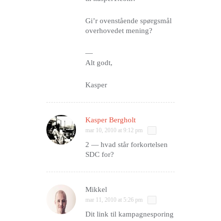
Gi’r ovenstående spørgsmål
overhovedet mening?
—
Alt godt,
Kasper
Kasper Bergholt
mar 10, 2010 at 9:12 pm
2 — hvad står forkortelsen
SDC for?
Mikkel
mar 11, 2010 at 5:26 pm
Dit link til kampagnesporing