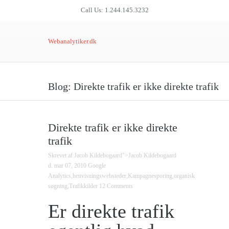
Call Us:
1.244.145.3232
Webanalytiker.dk
Blog: Direkte trafik er ikke direkte trafik
Direkte trafik er ikke direkte
trafik
Skrevet af
Jacob Kildebogaard
">Jacob Kildebogaard
d. mar 07, 2010
Google
Analytics
,
henvisningswebsteder
,
Kampagnesporing
,
organisk
søgning
,
Trafikkilder
12 Comments
Er direkte trafik