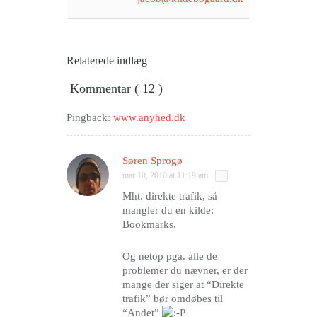
Relaterede
indlæg
Kommentar ( 12 )
Pingback:
www.anyhed.dk
Søren Sprogø
mar 10, 2010 at 11:19 am
Mht. direkte trafik, så
mangler du en kilde:
Bookmarks.
Og netop pga. alle de
problemer du nævner, er der
mange der siger at “Direkte
trafik” bør omdøbes til
“Andet”