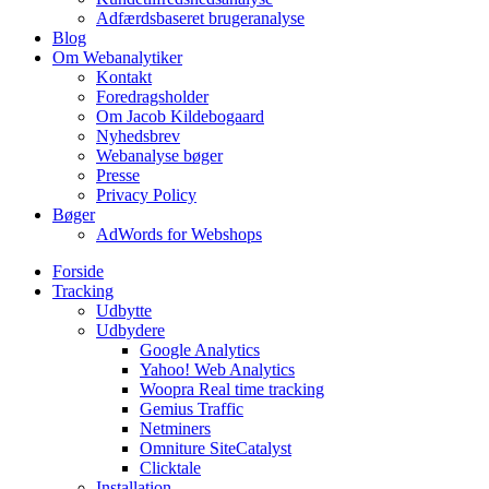
Adfærdsbaseret brugeranalyse
Blog
Om Webanalytiker
Kontakt
Foredragsholder
Om Jacob Kildebogaard
Nyhedsbrev
Webanalyse bøger
Presse
Privacy Policy
Bøger
AdWords for Webshops
Forside
Tracking
Udbytte
Udbydere
Google Analytics
Yahoo! Web Analytics
Woopra Real time tracking
Gemius Traffic
Netminers
Omniture SiteCatalyst
Clicktale
Installation