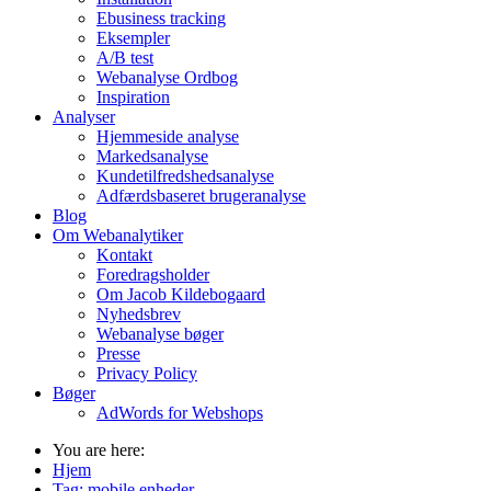
Ebusiness tracking
Eksempler
A/B test
Webanalyse Ordbog
Inspiration
Analyser
Hjemmeside analyse
Markedsanalyse
Kundetilfredshedsanalyse
Adfærdsbaseret brugeranalyse
Blog
Om Webanalytiker
Kontakt
Foredragsholder
Om Jacob Kildebogaard
Nyhedsbrev
Webanalyse bøger
Presse
Privacy Policy
Bøger
AdWords for Webshops
You are here:
Hjem
Tag:
mobile enheder