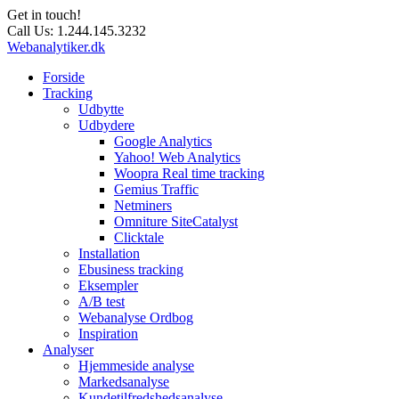
Get in touch!
Call Us:
1.244.145.3232
Webanalytiker.dk
Forside
Tracking
Udbytte
Udbydere
Google Analytics
Yahoo! Web Analytics
Woopra Real time tracking
Gemius Traffic
Netminers
Omniture SiteCatalyst
Clicktale
Installation
Ebusiness tracking
Eksempler
A/B test
Webanalyse Ordbog
Inspiration
Analyser
Hjemmeside analyse
Markedsanalyse
Kundetilfredshedsanalyse