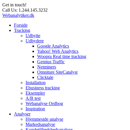
Get in touch!
Call Us:
1.244.145.3232
Webanalytiker.dk
Forside
Tracking
Udbytte
Udbydere
Google Analytics
Yahoo! Web Analytics
Woopra Real time tracking
Gemius Traffic
Netminers
Omniture SiteCatalyst
Clicktale
Installation
Ebusiness tracking
Eksempler
A/B test
Webanalyse Ordbog
Inspiration
Analyser
Hjemmeside analyse
Markedsanalyse
Kundetilfredshedsanalyse