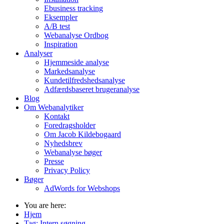
Ebusiness tracking
Eksempler
A/B test
Webanalyse Ordbog
Inspiration
Analyser
Hjemmeside analyse
Markedsanalyse
Kundetilfredshedsanalyse
Adfærdsbaseret brugeranalyse
Blog
Om Webanalytiker
Kontakt
Foredragsholder
Om Jacob Kildebogaard
Nyhedsbrev
Webanalyse bøger
Presse
Privacy Policy
Bøger
AdWords for Webshops
You are here:
Hjem
Tag:
Intern søgning