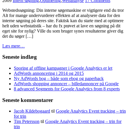
2009
Intern søgning
,
Optimering
,
Webanalyse
17 Comments
Webstedssøgning: Din interne søgemaskine er vigtigere end du tror
Alt for mange undervurderer effekten af at analysere data for den
interne søgning på deres site. Faktisk kan du starte med at optimere
helt uden webstatistik – har du fx prøvet at lave en søgning på dit
eget site for nylig? Ville du som bruger synes resultaterne giver dig
det du søger […]
Læs mere…
Seneste indlæg
Sporing af offline kampagner i Google Analytics er let
AdWords annoncering i 2014 og 2015
Ny AdWords bog – både som ebog og paperback
AdWords shopping annoncer – billedannoncer på Google
8 advanced Segments for Google Analytics from 8 experts
Seneste kommentarer
Jacob Kildebogaard
til
Google Analytics Event tracking – trin
for trin
Tim Petersson
til
Google Analytics Event tracking – trin for
trin