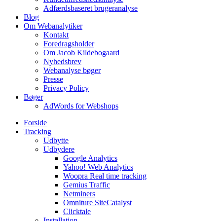
Adfærdsbaseret brugeranalyse
Blog
Om Webanalytiker
Kontakt
Foredragsholder
Om Jacob Kildebogaard
Nyhedsbrev
Webanalyse bøger
Presse
Privacy Policy
Bøger
AdWords for Webshops
Forside
Tracking
Udbytte
Udbydere
Google Analytics
Yahoo! Web Analytics
Woopra Real time tracking
Gemius Traffic
Netminers
Omniture SiteCatalyst
Clicktale
Installation